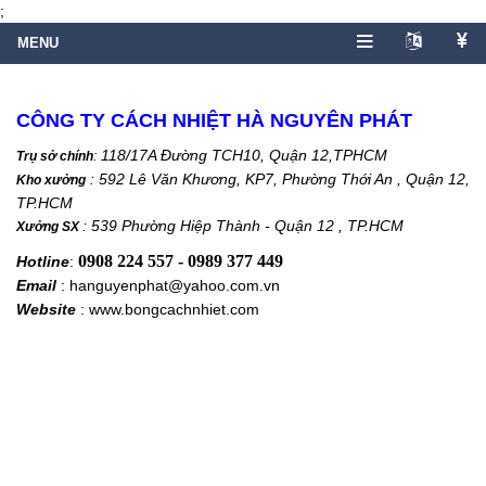
;
CÔNG TY CÁCH NHIỆT HÀ NGUYÊN PHÁT
118/17A Đường TCH10, Quận 12,TPHCM
Trụ sở chính
:
: 592 Lê Văn Khương, KP7, Phường Thới An , Quận 12,
Kho xưởng
TP.HCM
: 539 Phường Hiệp Thành - Quận 12 , TP.HCM
Xưởng SX
0908 224 557 - 0989 377 449
Hotline
:
Email
: hanguyenphat@yahoo.com.vn
Website
: www.bongcachnhiet.com