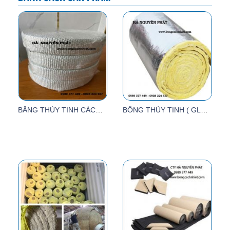
BĂNG THỦY TINH CÁCH NHIỆT 50MM X30M X3MM
BÔNG THỦY TINH ( GLASSWOOL)