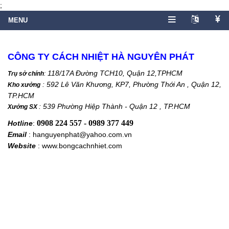
;
CÔNG TY CÁCH NHIỆT HÀ NGUYÊN PHÁT
118/17A Đường TCH10, Quận 12,TPHCM
Trụ sở chính
:
: 592 Lê Văn Khương, KP7, Phường Thới An , Quận 12,
Kho xưởng
TP.HCM
: 539 Phường Hiệp Thành - Quận 12 , TP.HCM
Xưởng SX
0908 224 557 - 0989 377 449
Hotline
:
Email
: hanguyenphat@yahoo.com.vn
Website
: www.bongcachnhiet.com