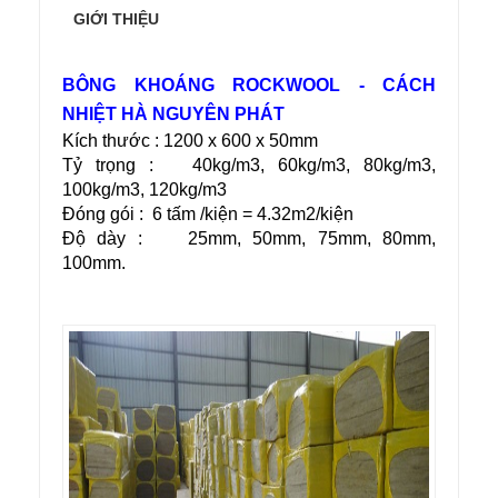
GIỚI THIỆU
BÔNG KHOÁNG ROCKWOOL - CÁCH
NHIỆT HÀ NGUYÊN PHÁT
Kích thước : 1200 x 600 x 50mm
Tỷ trọng : 40kg/m3, 60kg/m3, 80kg/m3,
100kg/m3, 120kg/m3
Đóng gói : 6 tấm /kiện = 4.32m2/kiện
Độ dày : 25mm, 50mm, 75mm, 80mm,
100mm.