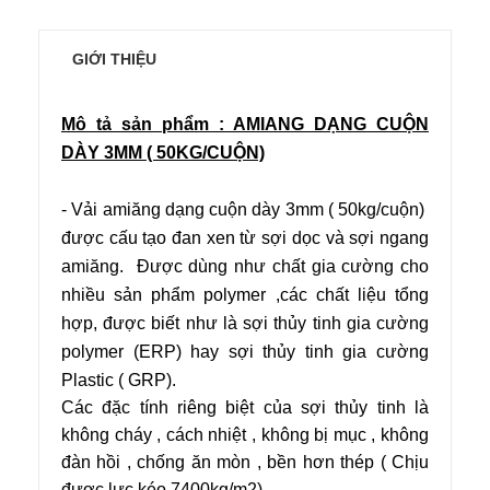
GIỚI THIỆU
Mô tả sản phẩm : AMIANG DẠNG CUỘN
DÀY 3MM ( 50KG/CUỘN)
- Vải amiăng dạng cuộn dày 3mm ( 50kg/cuộn)
được cấu tạo đan xen từ sợi dọc và sợi ngang
amiăng.
Được dùng như chất gia cường cho
nhiều sản phẩm polymer ,các chất liệu tổng
hợp, được biết như là sợi thủy tinh gia cường
polymer (ERP) hay sợi thủy tinh gia cường
Plastic ( GRP).
Các đặc tính riêng biệt của sợi thủy tinh là
không cháy , cách nhiệt , không bị mục , không
đàn hồi , chống ăn mòn , bền hơn thép ( Chịu
được lực kéo 7400kg/m2)