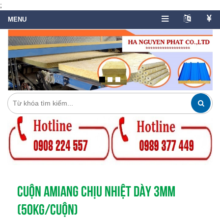
;
CUỘN AMIANG CHỊU NHIỆT DÀY 3MM
(50KG/CUỘN)