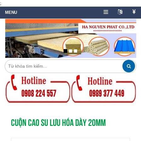
;
CUỘN CAO SU LƯU HÓA DÀY 20MM