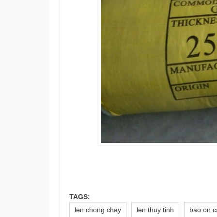
TAGS:
len chong chay
len thuy tinh
bao on c