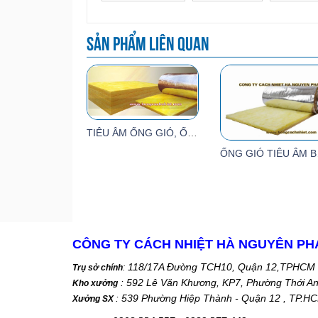
Sản phẩm liên quan
TIÊU ÂM ỐNG GIÓ, ỐNG GIÓ TIÊU ÂM
ỐNG 
CÔNG TY CÁCH NHIỆT HÀ NGUYÊN PH
118/17A Đường TCH10, Quận 12,TPHCM
Trụ sở chính
:
: 592 Lê Văn Khương, KP7, Phường Thới A
Kho xưởng
: 539 Phường Hiệp Thành - Quận 12 , TP.H
Xưởng SX