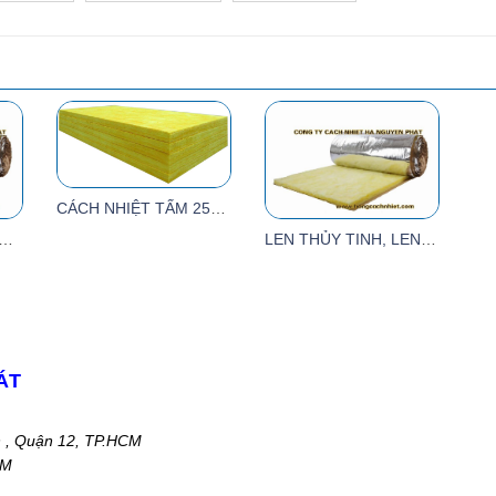
CÁCH NHIỆT TẤM 25MM TIÊU ÂM
GIÓ TIÊU ÂM BẰNG BÔNG THỦY TINH
LEN THỦY TINH, LEN TIÊU ÂM, LEN CÁCH NHIỆT
ÁT
n , Quận 12, TP.HCM
CM