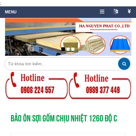
;
BẢO ÔN SỢI GỐM CHỊU NHIỆT 1260 ĐỘ C