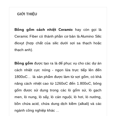
GIỚI THIỆU
Bông gốm cách nhiệt Ceramic
hay còn gọi là
Ceramic Fiber có thành phần cơ bản là Alumino Silic
đioxyt (hợp chất của silic dưới sợi sa thạch hoặc
thạch anh).
Bông gốm
được tạo ra là để phục vụ cho các dự án
cách nhiệt cực nóng - ngọn lửa trực tiếp lên đến
1800oC... là sản phẩm được làm từ sợi gốm, có khả
năng cách nhiệt cao từ 1260oC đến 1.800oC, bông
gốm được sử dụng trong các lò gốm sứ, lò gạch
men, lò nung, lò sấy, lò cán nguội, lò hơi, lò nướng,
bồn chứa acid, chứa dung dịch kiềm (alkali) và các
ngành công nghiệp khác ...