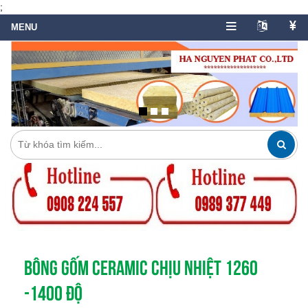
;
BÔNG GỐM CERAMIC CHỊU NHIỆT 1260
-1400 ĐỘ