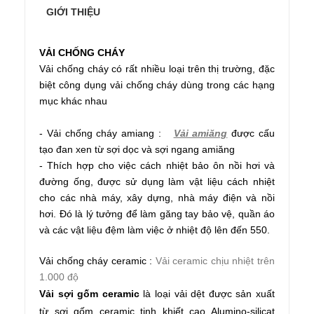
GIỚI THIỆU
VẢI CHỐNG CHÁY
Vải chống cháy có rất nhiều loại trên thị trường, đặc
biệt công dụng vải chống cháy dùng trong các hạng
mục khác nhau
- Vải chống cháy amiang :
Vải amiăng
được cấu
tạo đan xen từ sợi dọc và sợi ngang amiăng
- Thích hợp cho việc cách nhiệt bảo ôn nồi hơi và
đường ống, được sử dụng làm vật liệu cách nhiệt
cho các nhà máy, xây dựng, nhà máy điện và nồi
hơi. Đó là lý tưởng để làm găng tay bảo vệ, quần áo
và các vật liệu đệm làm việc ở nhiệt độ lên đến 550.
Vải chống cháy ceramic :
Vải ceramic chịu nhiệt trên
1.000 độ
Vải sợi gốm ceramic
là loại vải dệt được sản xuất
từ sợi gốm ceramic tinh khiết cao Alumino-silicat