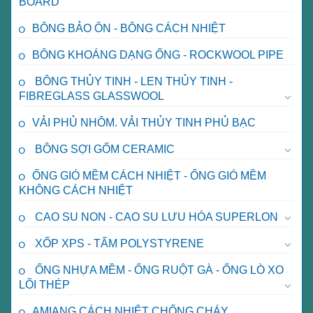
BOARD
BÔNG BẢO ÔN - BÔNG CÁCH NHIỆT
BÔNG KHOÁNG DẠNG ỐNG - ROCKWOOL PIPE
BÔNG THỦY TINH - LEN THỦY TINH -
FIBREGLASS GLASSWOOL
VẢI PHỦ NHÔM. VẢI THỦY TINH PHỦ BẠC
BÔNG SỢI GỐM CERAMIC
ỐNG GIÓ MỀM CÁCH NHIỆT - ỐNG GIÓ MỀM
KHÔNG CÁCH NHIỆT
CAO SU NON - CAO SU LƯU HÓA SUPERLON
XỐP XPS - TẤM POLYSTYRENE
ỐNG NHỰA MỀM - ỐNG RUỘT GÀ - ỐNG LÒ XO
LÕI THÉP
AMIANG CÁCH NHIỆT CHỐNG CHÁY