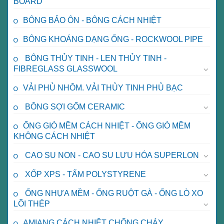
BOARD
BÔNG BẢO ÔN - BÔNG CÁCH NHIỆT
BÔNG KHOÁNG DẠNG ỐNG - ROCKWOOL PIPE
BÔNG THỦY TINH - LEN THỦY TINH -
FIBREGLASS GLASSWOOL
VẢI PHỦ NHÔM. VẢI THỦY TINH PHỦ BẠC
BÔNG SỢI GỐM CERAMIC
ỐNG GIÓ MỀM CÁCH NHIỆT - ỐNG GIÓ MỀM
KHÔNG CÁCH NHIỆT
CAO SU NON - CAO SU LƯU HÓA SUPERLON
XỐP XPS - TẤM POLYSTYRENE
ỐNG NHỰA MỀM - ỐNG RUỘT GÀ - ỐNG LÒ XO
LÕI THÉP
AMIANG CÁCH NHIỆT CHỐNG CHÁY