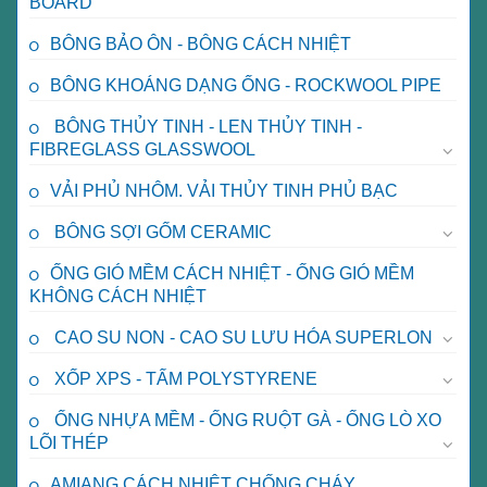
BOARD
BÔNG BẢO ÔN - BÔNG CÁCH NHIỆT
BÔNG KHOÁNG DẠNG ỐNG - ROCKWOOL PIPE
BÔNG THỦY TINH - LEN THỦY TINH -
FIBREGLASS GLASSWOOL
VẢI PHỦ NHÔM. VẢI THỦY TINH PHỦ BẠC
BÔNG SỢI GỐM CERAMIC
ỐNG GIÓ MỀM CÁCH NHIỆT - ỐNG GIÓ MỀM
KHÔNG CÁCH NHIỆT
CAO SU NON - CAO SU LƯU HÓA SUPERLON
XỐP XPS - TẤM POLYSTYRENE
ỐNG NHỰA MỀM - ỐNG RUỘT GÀ - ỐNG LÒ XO
LÕI THÉP
AMIANG CÁCH NHIỆT CHỐNG CHÁY