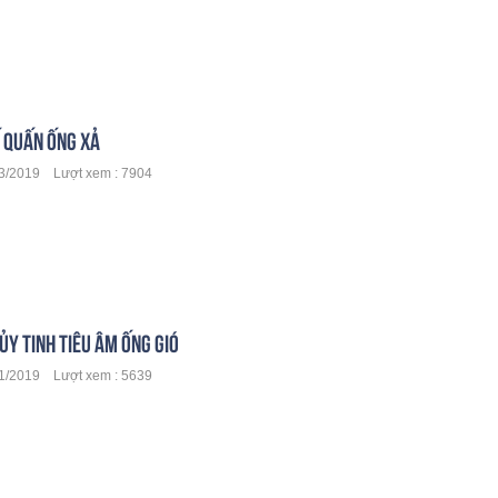
Ố QUẤN ỐNG XẢ
/2019 Lượt xem : 7904
ỦY TINH TIÊU ÂM ỐNG GIÓ
/2019 Lượt xem : 5639