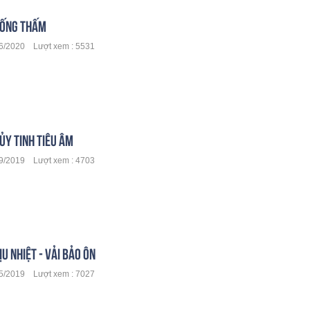
HỐNG THẤM
/2020 Lượt xem : 5531
ỦY TINH TIÊU ÂM
/2019 Lượt xem : 4703
ỊU NHIỆT - VẢI BẢO ÔN
/2019 Lượt xem : 7027