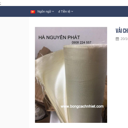
;
Ngôn ngữ
đ
Tiền tệ
VẢI CH
20/10