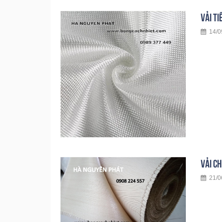
VẢI TI
14/09
VẢI CH
21/06