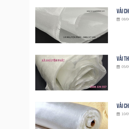
VẢI C
08/06
VẢI TH
05/09
VẢI CH
10/05