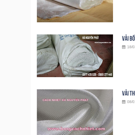
VẢI B
18/03
VẢI TH
08/01