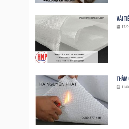
VẢI T
17/06
THẢM 
11/06