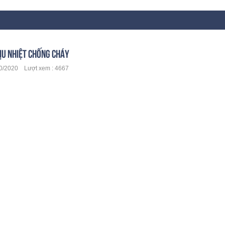
ỊU NHIỆT CHỐNG CHÁY
/2020 Lượt xem : 4667