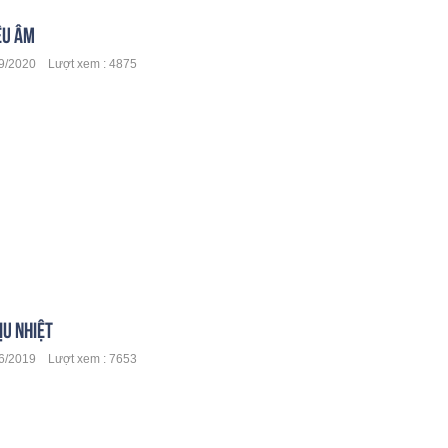
ÊU ÂM
/2020 Lượt xem : 4875
ỊU NHIỆT
/2019 Lượt xem : 7653