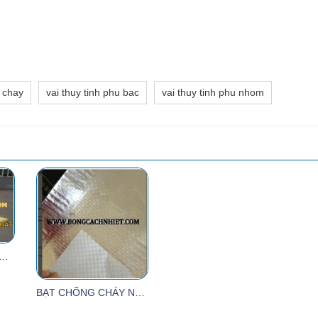
g chay
vai thuy tinh phu bac
vai thuy tinh phu nhom
ỐNG CHÁY SỢI THỦY TINH
BẠT CHỐNG CHÁY NFR1