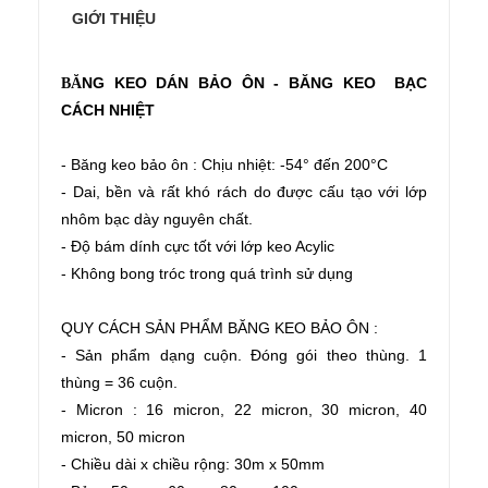
GIỚI THIỆU
NG KEO DÁN BẢO ÔN - BĂNG KEO BẠC
BĂ
CÁCH NHIỆT
- Băng keo bảo ôn : Chịu nhiệt: -54° đến 200°C
- Dai, bền và rất khó rách do được cấu tạo với lớp
nhôm bạc dày nguyên chất.
- Độ bám dính cực tốt với lớp keo Acylic
- Không bong tróc trong quá trình sử dụng
QUY CÁCH SẢN PHẨM BĂNG KEO BẢO ÔN :
- Sản phẩm dạng cuộn. Đóng gói theo thùng. 1
thùng = 36 cuộn.
- Micron : 16 micron, 22 micron, 30 micron, 40
micron, 50 micron
- Chiều dài x chiều rộng: 30m x 50mm