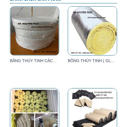
BĂNG THỦY TINH CÁCH NHIỆT 50MM X30M X3MM
BÔNG THỦY TINH ( GLASSWOOL)