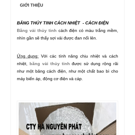
GIỚI THIỆU
BĂNG THỦY TINH CÁCH NHIỆT - CÁCH ĐIỆN
Băng vải thủy tinh
cách điện có màu trắng mềm,
nhìn gần sẽ thấy sợi vải được đan nổi lên.
Ứng dụng:
Với các tính năng chịu nhiệt và cách
nhiệt,
băng vải thủy tinh
được sử dụng rộng rãi
như một băng cách điện, như một chất bao bì cho
máy biến áp, động cơ điện và cáp.