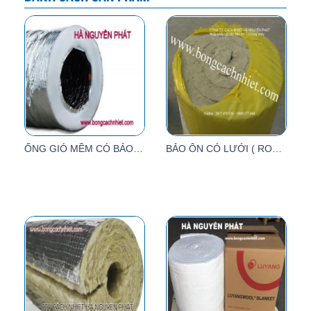
ỐNG GIÓ MỀM CÓ BẢO ÔN POLYESTER
BẢO ÔN CÓ LƯỚI ( ROCKWOOL WIREMEST) 5000 X 600 X 50MM