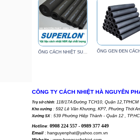
ỐNG CÁCH NHIỆT SUPERLON
CÔNG TY CÁCH NHIỆT HÀ NGUYÊN PH
118/17A Đường TCH10, Quận 12,TPHCM
Trụ sở chính
:
: 592 Lê Văn Khương, KP7, Phường Thới A
Kho xưởng
: 539 Phường Hiệp Thành - Quận 12 , TP.H
Xưởng SX
0908 224 557 - 0989 377 449
Hotline
:
Email
: hanguyenphat@yahoo.com.vn
Website
: www.bongcachnhiet.com