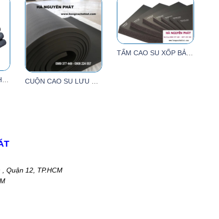
TẤM CAO SU XỐP BẢO ÔN LẠNH
ỐNG GEN ĐEN CÁCH NHIỆT ỐNG ĐỒNG MÁY LẠNH
CUỘN CAO SU LƯU HÓA DÀY 20MM
ÁT
n , Quận 12, TP.HCM
CM