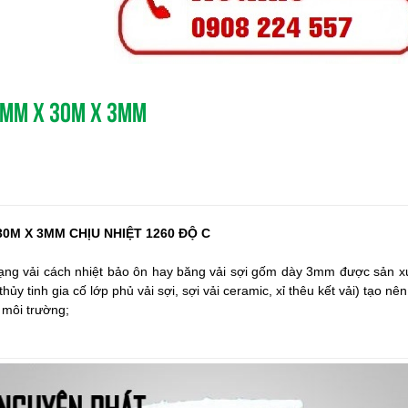
0MM X 30M X 3MM
0M X 3MM CHỊU NHIỆT 1260 ĐỘ C
g vải cách nhiệt bảo ôn hay băng vải sợi gốm dày 3mm được sản xu
hủy tinh gia cố lớp phủ vải sợi, sợi
vải ceramic, xỉ thêu kết vải) tạo nê
i môi trường;