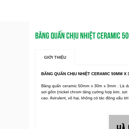
BĂNG QUẤN CHỊU NHIỆT CERAMIC 5
GIỚI THIỆU
BĂNG QUẤN CHỊU NHIỆT CERAMIC 50MM X 3
Băng quấn ceramic 50mm x 30m x 3mm : Là dạn
sợi gốm (nickel chrom tăng cường hợp kim, sợi t
cao. Avirulent, vô hại, không có tác động xấu tớ