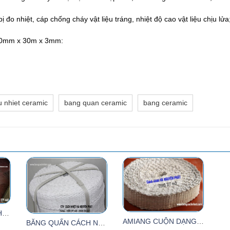
ị đo nhiệt, cáp chống cháy vật liệu tráng, nhiệt độ cao vật liệu chịu lửa
 50mm x 30m x 3mm
:
u nhiet ceramic
bang quan ceramic
bang ceramic
VẢI AMIANG CHỊU NHIỆT DÀY 3MM
AMIANG CUỘN DẠNG BẢN 50MM VÀ 100MM DÀY 3MM
BĂNG QUẤN CÁCH NHIỆT AMIANG 50MM