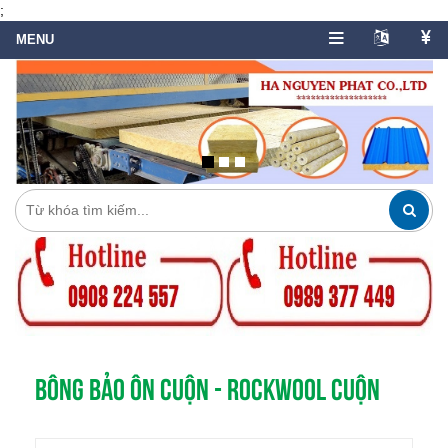
;
BÔNG BẢO ÔN CUỘN - ROCKWOOL CUỘN