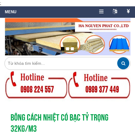
;
BÔNG CÁCH NHIỆT CÓ BẠC TỶ TRỌNG
32KG/M3