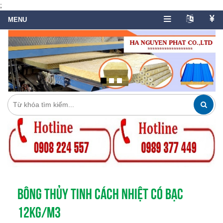
;
BÔNG THỦY TINH CÁCH NHIỆT CÓ BẠC
12KG/M3