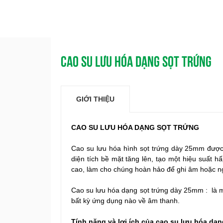
CAO SU LƯU HÓA DẠNG SỌT TRỨNG
GIỚI THIỆU
CAO SU LƯU HÓA DẠNG SỌT TRỨNG
Cao su lưu hóa hình sọt trứng dày 25mm được 
diện tích bề mặt tăng lên, tạo một hiệu suất 
cao, làm cho chúng hoàn hảo để ghi âm hoặc n
Cao su lưu hóa dạng sọt trứng dày 25mm : là m
bất kỳ ứng dụng nào về âm thanh.
Tính năng và lợi ích của cao su lưu hóa dạn