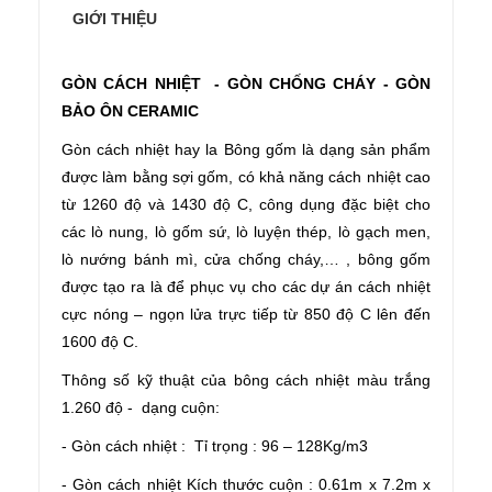
GIỚI THIỆU
GÒN CÁCH NHIỆT - GÒN CHỐNG CHÁY - GÒN
BẢO ÔN CERAMIC
Gòn cách nhiệt hay la Bông gốm là dạng sản phẩm
được làm bằng sợi gốm, có khả năng cách nhiệt cao
từ 1260 độ và 1430 độ C, công dụng đặc biệt cho
các lò nung, lò gốm sứ, lò luyện thép, lò gạch men,
lò nướng bánh mì, cửa chống cháy,… , bông gốm
được tạo ra là để phục vụ cho các dự án cách nhiệt
cực nóng – ngọn lửa trực tiếp từ 850 độ C lên đến
1600 độ C.
Thông số kỹ thuật của bông cách nhiệt màu trắng
1.260 độ - dạng cuộn:
- Gòn cách nhiệt : Tỉ trọng : 96 – 128Kg/m3
- Gòn cách nhiệt Kích thước cuộn : 0.61m x 7.2m x