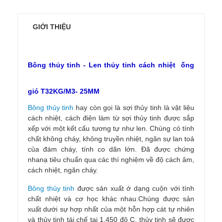
GIỚI THIỆU
Bông thủy tinh - Len thủy tinh cách nhiệt ống
gió T32KG/M3- 25MM
Bông thủy tinh
hay còn gọi là sợi thủy tinh là vật liệu
cách nhiệt, cách điện làm từ sợi thủy tinh được sắp
xếp với một kết cấu tương tự như len. Chúng có tính
chất không cháy, không truyền nhiệt, ngăn sự lan toả
của đám cháy, tính co dãn lớn. Đã được chứng
nhanạ tiêu chuẩn qua các thí nghiệm về độ cách âm,
cách nhiệt, ngăn cháy.
Bông thủy tinh
được sản xuất ở dạng cuộn với tính
chất nhiệt và cơ học khác nhau.Chúng được sản
xuất dưới sự hợp nhất của một hỗn hợp cát tự nhiên
và thủy tinh tái chế tại 1.450 độ C, thủy tinh sẽ được