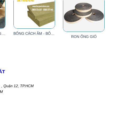
MÚT TRỨNG CHỐNG CHÁY CÓ KEO DÀY 25MM ( 1m x 10m x 25mm)
BÔNG CÁCH ÂM - BÔNG KHOÁNG
RON ỐNG GIÓ
ÁT
n , Quận 12, TP.HCM
CM