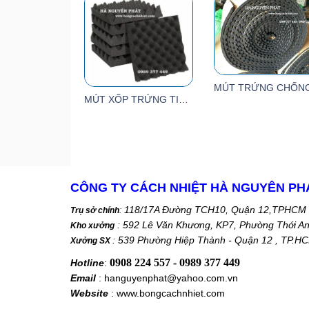
MÚT XỐP TRỨNG TIÊU ÂM 25MM X -30MM - 50MM
CÔNG TY CÁCH NHIỆT HÀ NGUYÊN PH
118/17A Đường TCH10, Quận 12,TPHCM
Trụ sở chính
:
: 592 Lê Văn Khương, KP7, Phường Thới A
Kho xưởng
: 539 Phường Hiệp Thành - Quận 12 , TP.H
Xưởng SX
0908 224 557 - 0989 377 449
Hotline
:
Email
: hanguyenphat@yahoo.com.vn
Website
: www.bongcachnhiet.com