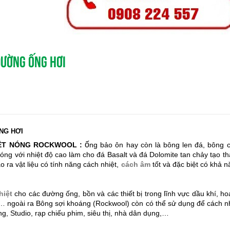
ĐƯỜNG ỐNG HƠI
NG HƠI
ố
IỆT NÓNG ROCKWOOL :
ng bảo ôn hay còn là bông len đá, bông các
g với nhiệt độ cao làm cho đá Basalt và đá Dolomite tan chảy tạo thà
ạo ra vật liệu có tính năng cách nhiệt,
cách âm
tốt và đặc biệt có khả n
iệt
cho các đường ống, bồn và các thiết bị trong lĩnh vực dầu khí, ho
… ngoài ra Bông sợi khoáng (Rockwool) còn có thể sử dụng để cách nh
ing, Studio, rạp chiếu phim, siêu thị, nhà dân dụng,…