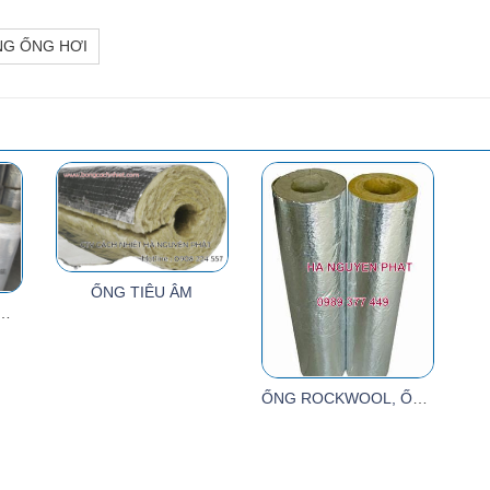
NG ỐNG HƠI
ỐNG TIÊU ÂM
G ROCKWOOL DÀY 100MM CÓ BẠC
ỐNG ROCKWOOL, ỐNG CÁCH NHIỆT