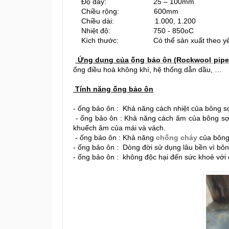
Độ dày: 25 – 100mm
Chiều rộng: 600mm
Chiều dài: 1.000, 1.200
Nhiệt độ: 750 - 850oC
Kích thước: Có thể sản xuất theo yêu cầ
Ứng dụng của
ống bảo ôn (Rockwool pipe 
ống điều hoà không khí, hệ thống dẫn dầu, …
Tính năng ống bảo ôn
- ống bảo ôn : Khả năng cách nhiệt của bông sợi 
- ống bảo ôn : Khả năng cách âm của bông sợi k
khuếch âm của mái và vách.
- ống bảo ôn : Khả năng
chống cháy
của bông 
- ống bảo ôn : Dòng đời sử dụng lâu bền vì bông 
- ống bảo ôn :
không độc hại đến sức khoẻ vớ