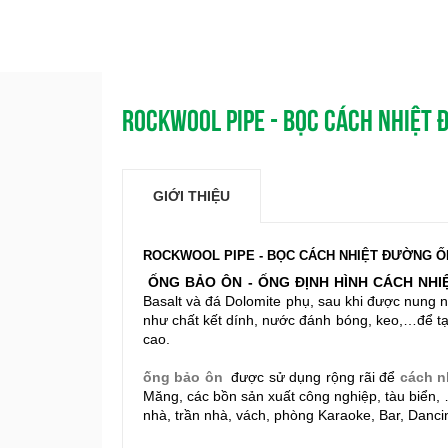
ROCKWOOL PIPE - BỌC CÁCH NHIỆT 
GIỚI THIỆU
ROCKWOOL PIPE - BỌC CÁCH NHIỆT ĐƯỜNG Ố
ỐNG BẢO ÔN - ỐNG ĐỊNH HÌNH CÁCH NH
Basalt và đá Dolomite phụ, sau khi được nung nón
như chất kết dính, nước đánh bóng, keo,…để t
cao.
ống bảo ôn
được sử dụng rộng rãi để
cách nh
Măng, các bồn sản xuất công nghiệp, tàu biển, 
nhà, trần nhà, vách, phòng Karaoke, Bar, Danc