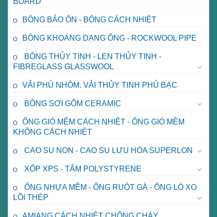
BOARD
BÔNG BẢO ÔN - BÔNG CÁCH NHIỆT
BÔNG KHOÁNG DẠNG ỐNG - ROCKWOOL PIPE
BÔNG THỦY TINH - LEN THỦY TINH -
FIBREGLASS GLASSWOOL
VẢI PHỦ NHÔM. VẢI THỦY TINH PHỦ BẠC
BÔNG SỢI GỐM CERAMIC
ỐNG GIÓ MỀM CÁCH NHIỆT - ỐNG GIÓ MỀM
KHÔNG CÁCH NHIỆT
CAO SU NON - CAO SU LƯU HÓA SUPERLON
XỐP XPS - TẤM POLYSTYRENE
ỐNG NHỰA MỀM - ỐNG RUỘT GÀ - ỐNG LÒ XO
LÕI THÉP
AMIANG CÁCH NHIỆT CHỐNG CHÁY