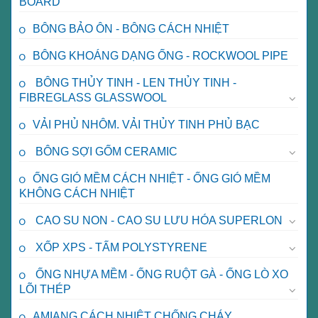
BOARD
BÔNG BẢO ÔN - BÔNG CÁCH NHIỆT
BÔNG KHOÁNG DẠNG ỐNG - ROCKWOOL PIPE
BÔNG THỦY TINH - LEN THỦY TINH -
FIBREGLASS GLASSWOOL
VẢI PHỦ NHÔM. VẢI THỦY TINH PHỦ BẠC
BÔNG SỢI GỐM CERAMIC
ỐNG GIÓ MỀM CÁCH NHIỆT - ỐNG GIÓ MỀM
KHÔNG CÁCH NHIỆT
CAO SU NON - CAO SU LƯU HÓA SUPERLON
XỐP XPS - TẤM POLYSTYRENE
ỐNG NHỰA MỀM - ỐNG RUỘT GÀ - ỐNG LÒ XO
LÕI THÉP
AMIANG CÁCH NHIỆT CHỐNG CHÁY