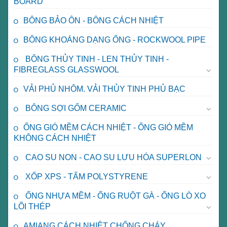
BOARD
BÔNG BẢO ÔN - BÔNG CÁCH NHIỆT
BÔNG KHOÁNG DẠNG ỐNG - ROCKWOOL PIPE
BÔNG THỦY TINH - LEN THỦY TINH -
FIBREGLASS GLASSWOOL
VẢI PHỦ NHÔM. VẢI THỦY TINH PHỦ BẠC
BÔNG SỢI GỐM CERAMIC
ỐNG GIÓ MỀM CÁCH NHIỆT - ỐNG GIÓ MỀM
KHÔNG CÁCH NHIỆT
CAO SU NON - CAO SU LƯU HÓA SUPERLON
XỐP XPS - TẤM POLYSTYRENE
ỐNG NHỰA MỀM - ỐNG RUỘT GÀ - ỐNG LÒ XO
LÕI THÉP
AMIANG CÁCH NHIỆT CHỐNG CHÁY