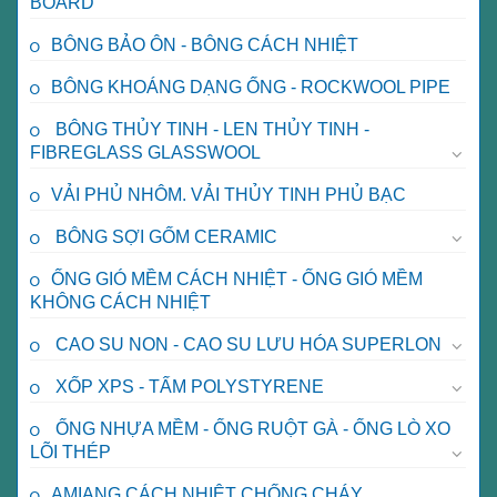
BOARD
BÔNG BẢO ÔN - BÔNG CÁCH NHIỆT
BÔNG KHOÁNG DẠNG ỐNG - ROCKWOOL PIPE
BÔNG THỦY TINH - LEN THỦY TINH -
FIBREGLASS GLASSWOOL
VẢI PHỦ NHÔM. VẢI THỦY TINH PHỦ BẠC
BÔNG SỢI GỐM CERAMIC
ỐNG GIÓ MỀM CÁCH NHIỆT - ỐNG GIÓ MỀM
KHÔNG CÁCH NHIỆT
CAO SU NON - CAO SU LƯU HÓA SUPERLON
XỐP XPS - TẤM POLYSTYRENE
ỐNG NHỰA MỀM - ỐNG RUỘT GÀ - ỐNG LÒ XO
LÕI THÉP
AMIANG CÁCH NHIỆT CHỐNG CHÁY