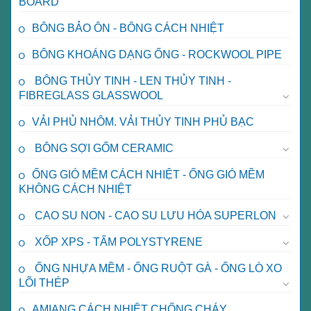
BOARD
BÔNG BẢO ÔN - BÔNG CÁCH NHIỆT
BÔNG KHOÁNG DẠNG ỐNG - ROCKWOOL PIPE
BÔNG THỦY TINH - LEN THỦY TINH -
FIBREGLASS GLASSWOOL
VẢI PHỦ NHÔM. VẢI THỦY TINH PHỦ BẠC
BÔNG SỢI GỐM CERAMIC
ỐNG GIÓ MỀM CÁCH NHIỆT - ỐNG GIÓ MỀM
KHÔNG CÁCH NHIỆT
CAO SU NON - CAO SU LƯU HÓA SUPERLON
XỐP XPS - TẤM POLYSTYRENE
ỐNG NHỰA MỀM - ỐNG RUỘT GÀ - ỐNG LÒ XO
LÕI THÉP
AMIANG CÁCH NHIỆT CHỐNG CHÁY