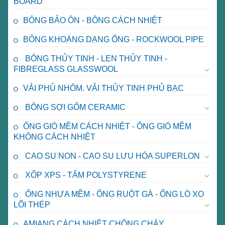
BOARD
BÔNG BẢO ÔN - BÔNG CÁCH NHIỆT
BÔNG KHOÁNG DẠNG ỐNG - ROCKWOOL PIPE
BÔNG THỦY TINH - LEN THỦY TINH -
FIBREGLASS GLASSWOOL
VẢI PHỦ NHÔM. VẢI THỦY TINH PHỦ BẠC
BÔNG SỢI GỐM CERAMIC
ỐNG GIÓ MỀM CÁCH NHIỆT - ỐNG GIÓ MỀM
KHÔNG CÁCH NHIỆT
CAO SU NON - CAO SU LƯU HÓA SUPERLON
XỐP XPS - TẤM POLYSTYRENE
ỐNG NHỰA MỀM - ỐNG RUỘT GÀ - ỐNG LÒ XO
LÕI THÉP
AMIANG CÁCH NHIỆT CHỐNG CHÁY