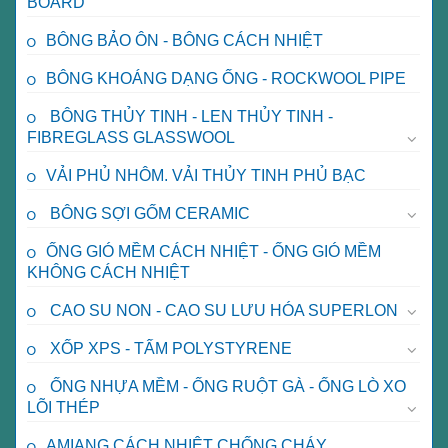
BOARD
BÔNG BẢO ÔN - BÔNG CÁCH NHIỆT
BÔNG KHOÁNG DẠNG ỐNG - ROCKWOOL PIPE
BÔNG THỦY TINH - LEN THỦY TINH -
FIBREGLASS GLASSWOOL
VẢI PHỦ NHÔM. VẢI THỦY TINH PHỦ BẠC
BÔNG SỢI GỐM CERAMIC
ỐNG GIÓ MỀM CÁCH NHIỆT - ỐNG GIÓ MỀM
KHÔNG CÁCH NHIỆT
CAO SU NON - CAO SU LƯU HÓA SUPERLON
XỐP XPS - TẤM POLYSTYRENE
ỐNG NHỰA MỀM - ỐNG RUỘT GÀ - ỐNG LÒ XO
LÕI THÉP
AMIANG CÁCH NHIỆT CHỐNG CHÁY