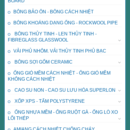
BOARD
BÔNG BẢO ÔN - BÔNG CÁCH NHIỆT
BÔNG KHOÁNG DẠNG ỐNG - ROCKWOOL PIPE
BÔNG THỦY TINH - LEN THỦY TINH -
FIBREGLASS GLASSWOOL
VẢI PHỦ NHÔM. VẢI THỦY TINH PHỦ BẠC
BÔNG SỢI GỐM CERAMIC
ỐNG GIÓ MỀM CÁCH NHIỆT - ỐNG GIÓ MỀM
KHÔNG CÁCH NHIỆT
CAO SU NON - CAO SU LƯU HÓA SUPERLON
XỐP XPS - TẤM POLYSTYRENE
ỐNG NHỰA MỀM - ỐNG RUỘT GÀ - ỐNG LÒ XO
LÕI THÉP
AMIANG CÁCH NHIỆT CHỐNG CHÁY