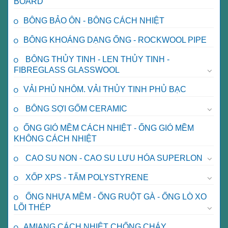
BOARD
BÔNG BẢO ÔN - BÔNG CÁCH NHIỆT
BÔNG KHOÁNG DẠNG ỐNG - ROCKWOOL PIPE
BÔNG THỦY TINH - LEN THỦY TINH -
FIBREGLASS GLASSWOOL
VẢI PHỦ NHÔM. VẢI THỦY TINH PHỦ BẠC
BÔNG SỢI GỐM CERAMIC
ỐNG GIÓ MỀM CÁCH NHIỆT - ỐNG GIÓ MỀM
KHÔNG CÁCH NHIỆT
CAO SU NON - CAO SU LƯU HÓA SUPERLON
XỐP XPS - TẤM POLYSTYRENE
ỐNG NHỰA MỀM - ỐNG RUỘT GÀ - ỐNG LÒ XO
LÕI THÉP
AMIANG CÁCH NHIỆT CHỐNG CHÁY