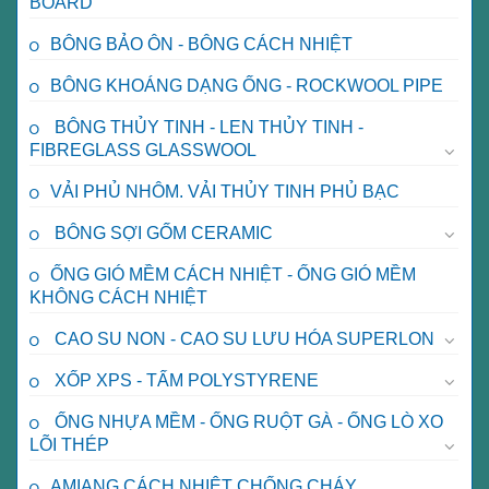
BOARD
BÔNG BẢO ÔN - BÔNG CÁCH NHIỆT
BÔNG KHOÁNG DẠNG ỐNG - ROCKWOOL PIPE
BÔNG THỦY TINH - LEN THỦY TINH -
FIBREGLASS GLASSWOOL
VẢI PHỦ NHÔM. VẢI THỦY TINH PHỦ BẠC
BÔNG SỢI GỐM CERAMIC
ỐNG GIÓ MỀM CÁCH NHIỆT - ỐNG GIÓ MỀM
KHÔNG CÁCH NHIỆT
CAO SU NON - CAO SU LƯU HÓA SUPERLON
XỐP XPS - TẤM POLYSTYRENE
ỐNG NHỰA MỀM - ỐNG RUỘT GÀ - ỐNG LÒ XO
LÕI THÉP
AMIANG CÁCH NHIỆT CHỐNG CHÁY