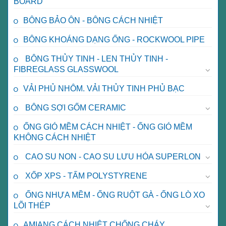
BOARD
BÔNG BẢO ÔN - BÔNG CÁCH NHIỆT
BÔNG KHOÁNG DẠNG ỐNG - ROCKWOOL PIPE
BÔNG THỦY TINH - LEN THỦY TINH -
FIBREGLASS GLASSWOOL
VẢI PHỦ NHÔM. VẢI THỦY TINH PHỦ BẠC
BÔNG SỢI GỐM CERAMIC
ỐNG GIÓ MỀM CÁCH NHIỆT - ỐNG GIÓ MỀM
KHÔNG CÁCH NHIỆT
CAO SU NON - CAO SU LƯU HÓA SUPERLON
XỐP XPS - TẤM POLYSTYRENE
ỐNG NHỰA MỀM - ỐNG RUỘT GÀ - ỐNG LÒ XO
LÕI THÉP
AMIANG CÁCH NHIỆT CHỐNG CHÁY