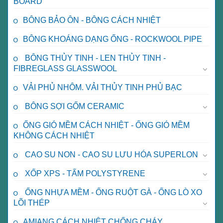
BOARD
BÔNG BẢO ÔN - BÔNG CÁCH NHIỆT
BÔNG KHOÁNG DẠNG ỐNG - ROCKWOOL PIPE
BÔNG THỦY TINH - LEN THỦY TINH -
FIBREGLASS GLASSWOOL
VẢI PHỦ NHÔM. VẢI THỦY TINH PHỦ BẠC
BÔNG SỢI GỐM CERAMIC
ỐNG GIÓ MỀM CÁCH NHIỆT - ỐNG GIÓ MỀM
KHÔNG CÁCH NHIỆT
CAO SU NON - CAO SU LƯU HÓA SUPERLON
XỐP XPS - TẤM POLYSTYRENE
ỐNG NHỰA MỀM - ỐNG RUỘT GÀ - ỐNG LÒ XO
LÕI THÉP
AMIANG CÁCH NHIỆT CHỐNG CHÁY