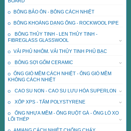
BOARD
BÔNG BẢO ÔN - BÔNG CÁCH NHIỆT
BÔNG KHOÁNG DẠNG ỐNG - ROCKWOOL PIPE
BÔNG THỦY TINH - LEN THỦY TINH -
FIBREGLASS GLASSWOOL
VẢI PHỦ NHÔM. VẢI THỦY TINH PHỦ BẠC
BÔNG SỢI GỐM CERAMIC
ỐNG GIÓ MỀM CÁCH NHIỆT - ỐNG GIÓ MỀM
KHÔNG CÁCH NHIỆT
CAO SU NON - CAO SU LƯU HÓA SUPERLON
XỐP XPS - TẤM POLYSTYRENE
ỐNG NHỰA MỀM - ỐNG RUỘT GÀ - ỐNG LÒ XO
LÕI THÉP
AMIANG CÁCH NHIỆT CHỐNG CHÁY