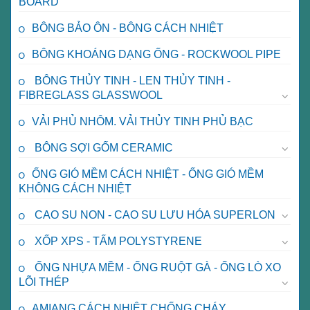
BOARD
BÔNG BẢO ÔN - BÔNG CÁCH NHIỆT
BÔNG KHOÁNG DẠNG ỐNG - ROCKWOOL PIPE
BÔNG THỦY TINH - LEN THỦY TINH -
FIBREGLASS GLASSWOOL
VẢI PHỦ NHÔM. VẢI THỦY TINH PHỦ BẠC
BÔNG SỢI GỐM CERAMIC
ỐNG GIÓ MỀM CÁCH NHIỆT - ỐNG GIÓ MỀM
KHÔNG CÁCH NHIỆT
CAO SU NON - CAO SU LƯU HÓA SUPERLON
XỐP XPS - TẤM POLYSTYRENE
ỐNG NHỰA MỀM - ỐNG RUỘT GÀ - ỐNG LÒ XO
LÕI THÉP
AMIANG CÁCH NHIỆT CHỐNG CHÁY