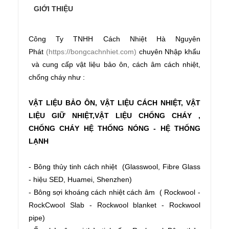
GIỚI THIỆU
Công Ty TNHH Cách Nhiệt Hà Nguyên
Phát
(https://bongcachnhiet.com)
chuyên Nhập khẩu
và cung cấp vật liệu bảo ôn, cách âm cách nhiệt,
chống cháy như :
VẬT LIỆU
BẢO ÔN, VẬT LIỆU CÁCH NHIỆT, VẬT
LIỆU GIỮ NHIỆT,VẬT LIỆU CHỐNG CHÁY ,
CHỐNG CHÁY HỆ THỐNG NÓNG - HỆ THỐNG
LẠNH
- Bông thủy tinh cách nhiệt (Glasswool, Fibre Glass
- hiệu SED, Huamei, Shenzhen)
- Bông sợi khoáng cách nhiệt cách âm ( Rockwool -
RockCwool Slab - Rockwool blanket - Rockwool
pipe)