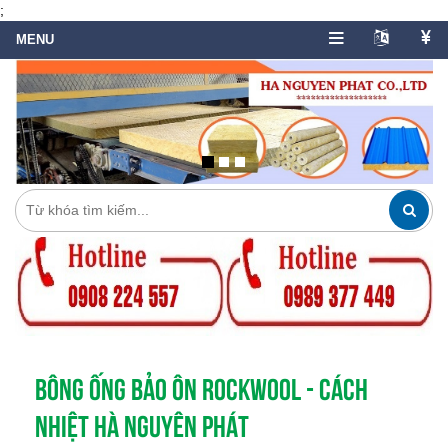
;
BÔNG ỐNG BẢO ÔN ROCKWOOL - CÁCH
NHIỆT HÀ NGUYÊN PHÁT