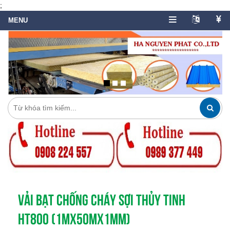
;
VẢI BẠT CHỐNG CHÁY SỢI THỦY TINH
HT800 (1MX50MX1MM)