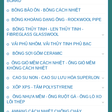
BOARD
BÔNG BẢO ÔN - BÔNG CÁCH NHIỆT
BÔNG KHOÁNG DẠNG ỐNG - ROCKWOOL PIPE
BÔNG THỦY TINH - LEN THỦY TINH -
FIBREGLASS GLASSWOOL
VẢI PHỦ NHÔM. VẢI THỦY TINH PHỦ BẠC
BÔNG SỢI GỐM CERAMIC
ỐNG GIÓ MỀM CÁCH NHIỆT - ỐNG GIÓ MỀM
KHÔNG CÁCH NHIỆT
CAO SU NON - CAO SU LƯU HÓA SUPERLON
XỐP XPS - TẤM POLYSTYRENE
ỐNG NHỰA MỀM - ỐNG RUỘT GÀ - ỐNG LÒ XO
LÕI THÉP
AMIANG CÁCH NHIỆT CHỐNG CHÁY