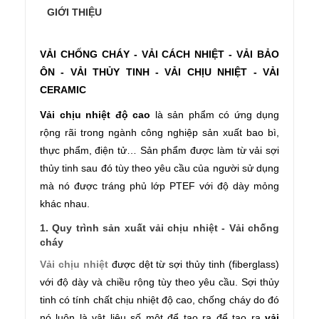
GIỚI THIỆU
VẢI CHỐNG CHÁY - VẢI CÁCH NHIỆT - VẢI BẢO
ÔN - VẢI THỦY TINH - VẢI CHỊU NHIỆT - VẢI
CERAMIC
Vải chịu nhiệt độ cao
là sản phẩm có ứng dụng
rộng rãi trong ngành công nghiệp sản xuất bao bì,
thực phẩm, điện tử… Sản phẩm được làm từ vải sợi
thủy tinh sau đó tùy theo yêu cầu của người sử dụng
mà nó được tráng phủ lớp PTEF với độ dày mỏng
khác nhau.
1. Quy trình sản xuất vải chịu nhiệt - Vải chống
cháy
Vải chịu nhiệt
được dệt từ sợi thủy tinh (fiberglass)
với độ dày và chiều rộng tùy theo yêu cầu. Sợi thủy
tinh có tính chất chịu nhiệt độ cao, chống cháy do đó
nó luôn là vật liệu số một để tạo ra để tạo ra
vải