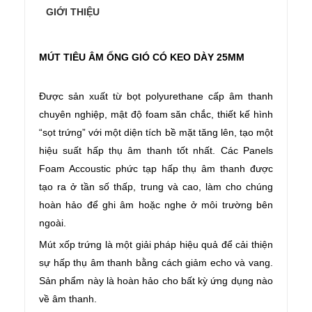
GIỚI THIỆU
MÚT TIÊU ÂM ỐNG GIÓ CÓ KEO DÀY 25MM
Được sản xuất từ bọt polyurethane cấp âm thanh
chuyên nghiệp, mật độ foam săn chắc, thiết kế hình
“sọt trứng” với một diện tích bề mặt tăng lên, tạo một
hiệu suất hấp thụ âm thanh tốt nhất. Các Panels
Foam Accoustic phức tạp hấp thụ âm thanh được
tạo ra ở tần số thấp, trung và cao, làm cho chúng
hoàn hảo để ghi âm hoặc nghe ở môi trường bên
ngoài.
Mút xốp trứng là một giải pháp hiệu quả để cải thiện
sự hấp thụ âm thanh bằng cách giảm echo và vang.
Sản phẩm này là hoàn hảo cho bất kỳ ứng dụng nào
về âm thanh.